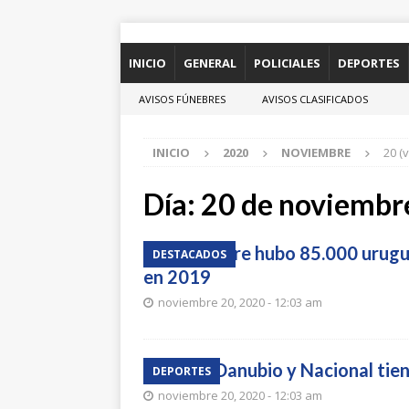
INICIO
GENERAL
POLICIALES
DEPORTES
AVISOS FÚNEBRES
AVISOS CLASIFICADOS
INICIO
2020
NOVIEMBRE
20 (
Día:
20 de noviembr
En octubre hubo 85.000 urugu
DESTACADOS
en 2019
noviembre 20, 2020 - 12:03 am
Plaza, Danubio y Nacional tie
DEPORTES
noviembre 20, 2020 - 12:03 am