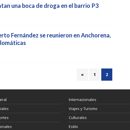
tan una boca de droga en el barrio P3
erto Fernández se reunieron en Anchorena,
plomáticas
«
1
2
eral
Internacionales
ciales
Viajes y Turismo
ortes
Culturales
ionales
Estilo