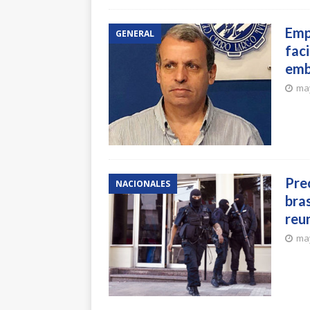
Emp
GENERAL
fac
emb
may
Pre
NACIONALES
bras
reu
may