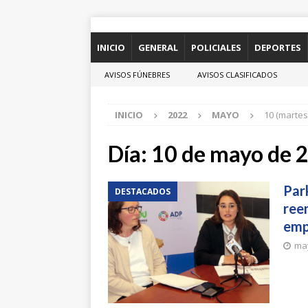
INICIO
GENERAL
POLICIALES
DEPORTES
AVISOS FÚNEBRES
AVISOS CLASIFICADOS
INICIO
2022
MAYO
10 (martes
Día:
10 de mayo de 
Par
DESTACADOS
ree
emp
may