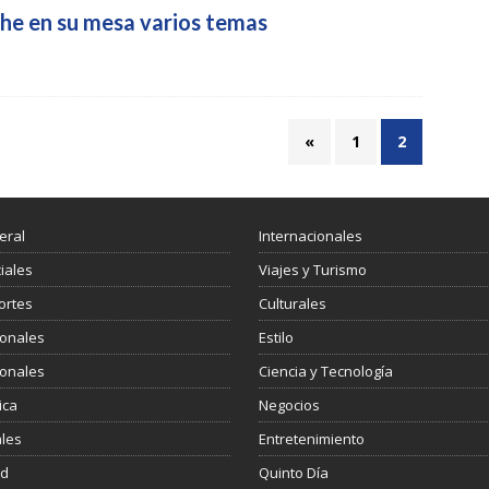
che en su mesa varios temas
«
1
2
eral
Internacionales
ciales
Viajes y Turismo
ortes
Culturales
ionales
Estilo
ionales
Ciencia y Tecnología
ica
Negocios
les
Entretenimiento
ud
Quinto Día