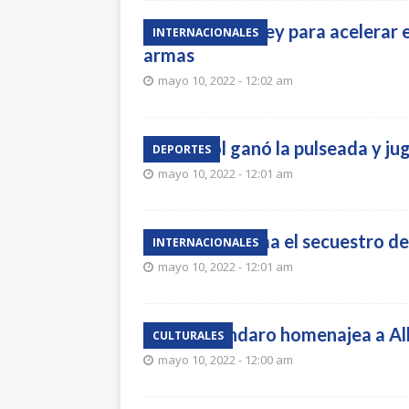
Biden firma ley para acelerar
INTERNACIONALES
armas
mayo 10, 2022 - 12:02 am
Peñarol ganó la pulseada y ju
DEPORTES
mayo 10, 2022 - 12:01 am
Haití confirma el secuestro d
INTERNACIONALES
mayo 10, 2022 - 12:01 am
Tito Mendaro homenajea a Al
CULTURALES
mayo 10, 2022 - 12:00 am