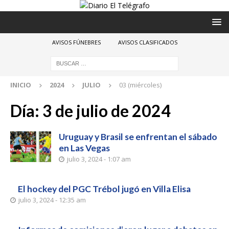
AVISOS FÚNEBRES
AVISOS CLASIFICADOS
INICIO
2024
JULIO
03 (miércoles)
Día:
3 de julio de 2024
Uruguay y Brasil se enfrentan el sábado
en Las Vegas
julio 3, 2024 - 1:07 am
El hockey del PGC Trébol jugó en Villa Elisa
julio 3, 2024 - 12:35 am