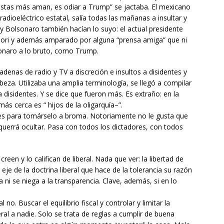
distas más aman, es odiar a Trump” se jactaba. El mexicano
adioeléctrico estatal, salía todas las mañanas a insultar y
 y Bolsonaro también hacían lo suyo: el actual presidente
ori y además amparado por alguna “prensa amiga” que ni
sonaro a lo bruto, como Trump.
denas de radio y TV a discreción e insultos a disidentes y
beza. Utilizaba una amplia terminología, se llegó a compilar
 a disidentes. Y se dice que fueron más. Es extraño: en la
ás cerca es “ hijos de la oligarquía–”.
 es para tomárselo a broma. Notoriamente no le gusta que
 querrá ocultar. Pasa con todos los dictadores, con todos
een y lo califican de liberal. Nada que ver: la libertad de
eje de la doctrina liberal que hace de la tolerancia su razón
 ni se niega a la transparencia. Clave, además, si en lo
 no. Buscar el equilibrio fiscal y controlar y limitar la
al a nadie. Solo se trata de reglas a cumplir de buena