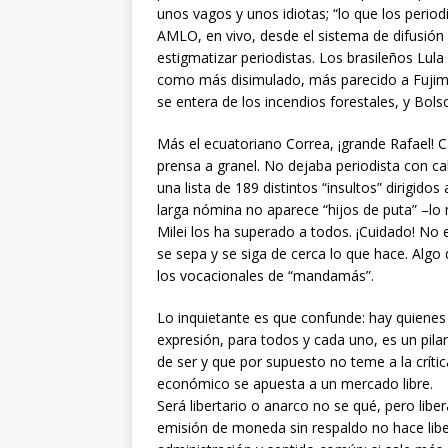
unos vagos y unos idiotas; “lo que los perio
AMLO, en vivo, desde el sistema de difusión r
estigmatizar periodistas. Los brasileños Lula
como más disimulado, más parecido a Fujim
se entera de los incendios forestales, y Bol
Más el ecuatoriano Correa, ¡grande Rafael! Ca
prensa a granel. No dejaba periodista con ca
una lista de 189 distintos “insultos” dirigidos
larga nómina no aparece “hijos de puta” –lo m
Milei los ha superado a todos. ¡Cuidado! No
se sepa y se siga de cerca lo que hace. Algo
los vocacionales de “mandamás”.
Lo inquietante es que confunde: hay quienes cr
expresión, para todos y cada uno, es un pilar 
de ser y que por supuesto no teme a la crítica
económico se apuesta a un mercado libre.
Será libertario o anarco no se qué, pero liberal
emisión de moneda sin respaldo no hace liber