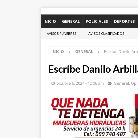
INICIO
GENERAL
POLICIALES
DEPORTES
AVISOS FÚNEBRES
AVISOS CLASIFICADOS
INICIO
GENERAL
Escribe Danilo Arb
Escribe Danilo Arbil
octubre 6, 2024 - 12:06 am
General
,
Opi