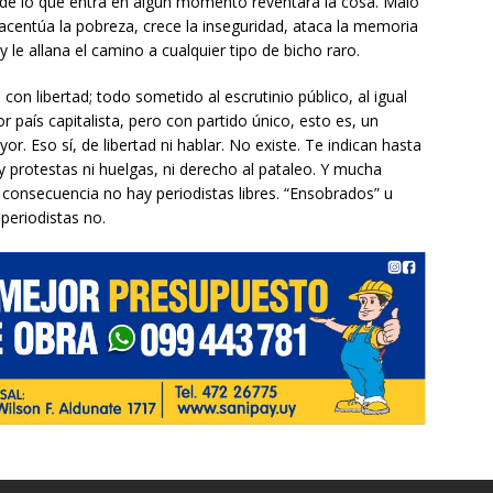
 de lo que entra en algún momento reventará la cosa. Malo
 acentúa la pobreza, crece la inseguridad, ataca la memoria
y le allana el camino a cualquier tipo de bicho raro.
con libertad; todo sometido al escrutinio público, al igual
 país capitalista, pero con partido único, esto es, un
Eso sí, de libertad ni hablar. No existe. Te indican hasta
y protestas ni huelgas, ni derecho al pataleo. Y mucha
n consecuencia no hay periodistas libres. “Ensobrados” u
periodistas no.