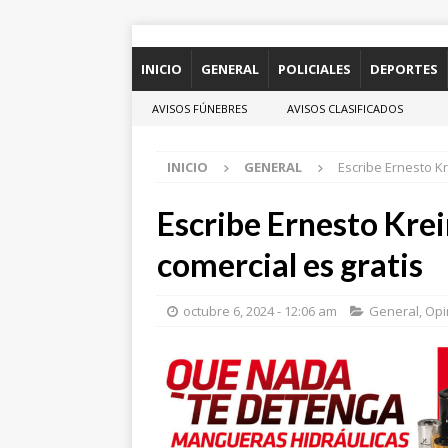
INICIO
GENERAL
POLICIALES
DEPORTES
AVISOS FÚNEBRES
AVISOS CLASIFICADOS
INICIO
GENERAL
Escribe Ernesto Kr
Escribe Ernesto Kre
comercial es gratis
octubre 6, 2024 - 12:06 am
General
,
Opi