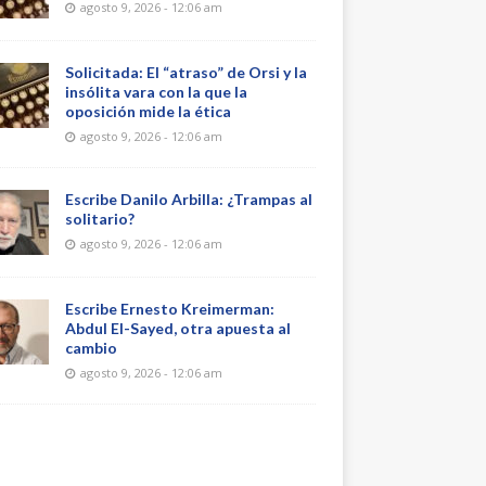
agosto 9, 2026 - 12:06 am
Solicitada: El “atraso” de Orsi y la
insólita vara con la que la
oposición mide la ética
agosto 9, 2026 - 12:06 am
Escribe Danilo Arbilla: ¿Trampas al
solitario?
agosto 9, 2026 - 12:06 am
Escribe Ernesto Kreimerman:
Abdul El-Sayed, otra apuesta al
cambio
agosto 9, 2026 - 12:06 am