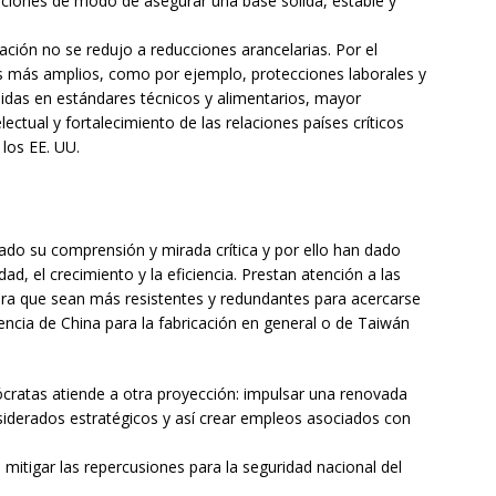
iones de modo de asegurar una base sólida, estable y
ación no se redujo a reducciones arancelarias. Por el
s más amplios, como por ejemplo, protecciones laborales y
nidas en estándares técnicos y alimentarios, mayor
ectual y fortalecimiento de las relaciones países críticos
 los EE. UU.
do su comprensión y mirada crítica y por ello han dado
dad, el crecimiento y la eficiencia. Prestan atención a las
para que sean más resistentes y redundantes para acercarse
encia de China para la fabricación en general o de Taiwán
.
ócratas atiende a otra proyección: impulsar una renovada
siderados estratégicos y así crear empleos asociados con
 mitigar las repercusiones para la seguridad nacional del