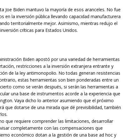
ata Joe Biden mantuvo la mayoría de esos aranceles. No fue
os en la inversión pública llevando capacidad manufacturera
icando territorialmente mejor. Asimismo, mientras redujo el
inversión críticas para Estados Unidos.
dministración Biden apostó por una variedad de herramientas
ación, restricciones a la inversión extranjera entrante y
icación de la ley antimonopolio. No todas generan resistencias
 contrario, estas herramientas son bien ponderadas entre un
ncierto como se verán después, si serán las herramientas a
icular una base de instrumentos acorde a la experiencia que
ngton. Vaya dicho lo anterior asumiendo que el próximo
rá que dotarse de una mirada que dé previsibilidad, también
los.
o que requiere comprender las limitaciones, desarrollar
 revisar completamente con las compensaciones que
ierno económico dotan a la gestión de una base ad hoc y