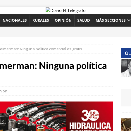
NACIONALES
RURALES
OPINIÓN
SALUD
MÁS SECCIONES
eimerman: Ninguna política comercial es gratis
ÚL
imerman: Ninguna política
nión