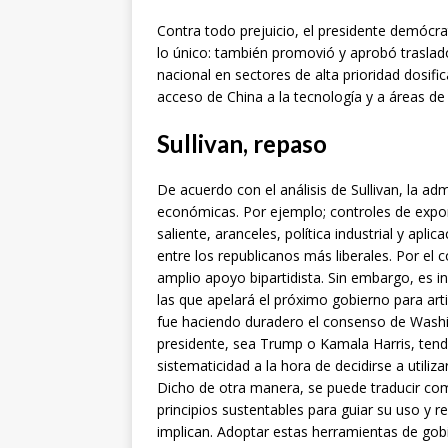
Contra todo prejuicio, el presidente demócr
lo único: también promovió y aprobó traslad
nacional en sectores de alta prioridad dosif
acceso de China a la tecnología y a áreas de 
Sullivan, repaso
De acuerdo con el análisis de Sullivan, la a
económicas. Por ejemplo; controles de export
saliente, aranceles, política industrial y apl
entre los republicanos más liberales. Por el
amplio apoyo bipartidista. Sin embargo, es i
las que apelará el próximo gobierno para art
fue haciendo duradero el consenso de Washi
presidente, sea Trump o Kamala Harris, tend
sistematicidad a la hora de decidirse a utilizar
Dicho de otra manera, se puede traducir com
principios sustentables para guiar su uso y
implican. Adoptar estas herramientas de gob