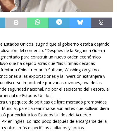
de Estados Unidos, sugirió que el gobierno estaba dejando
eralización del comercio. “Después de la Segunda Guerra
ragmentado para construir un nuevo orden económico
ncluyó que ha dejado atrás que “las últimas décadas
nfrentar a China, remarcó Sullivan, Washington ya no
ricciones a las exportaciones y la inversión extranjera y
Fue un discurso importante por varias razones, una de las
de seguridad nacional, no por el secretario del Tesoro, el
omercial de Estados Unidos.
era un paquete de políticas de libre mercado promovidas
Mundial, parecía reanimarse aún antes que Sullivan diera
ptó por excluir a los Estados Unidos del Acuerdo
PP en inglés. Lo hizo poco después de encargarse de la
a y otros más específicos a aliados y socios.