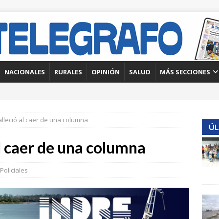
NACIONALES
RURALES
OPINIÓN
SALUD
MÁS SECCIONES
lleció al caer de una columna
ÚL
l caer de una columna
Policiales