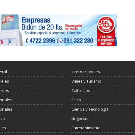
eral
Internacionales
ciales
Viajes y Turismo
ortes
Culturales
ionales
Estilo
ionales
Ciencia y Tecnología
ica
Negocios
les
Entretenimiento