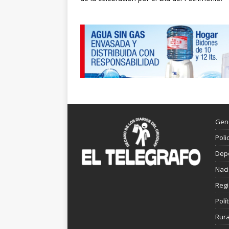
Gen
Poli
Dep
Nac
Reg
Polít
Rura