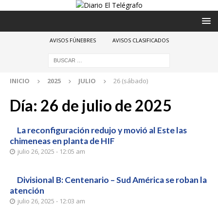
AVISOS FÚNEBRES
AVISOS CLASIFICADOS
INICIO
2025
JULIO
26 (sábado)
Día:
26 de julio de 2025
La reconfiguración redujo y movió al Este las
chimeneas en planta de HIF
julio 26, 2025 - 12:05 am
Divisional B: Centenario – Sud América se roban la
atención
julio 26, 2025 - 12:03 am