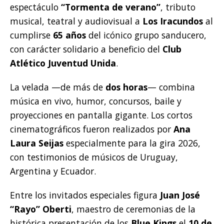
espectáculo
“Tormenta de verano”
, tributo
musical, teatral y audiovisual a
Los Iracundos
al
cumplirse
65 años
del icónico grupo sanducero,
con carácter solidario a beneficio del
Club
Atlético Juventud Unida
.
La velada —de más de
dos horas
— combina
música en vivo, humor, concursos, baile y
proyecciones en pantalla gigante. Los cortos
cinematográficos fueron realizados por
Ana
Laura Seijas
especialmente para la gira 2026,
con testimonios de músicos de Uruguay,
Argentina y Ecuador.
Entre los invitados especiales figura
Juan José
“Rayo” Oberti
, maestro de ceremonias de la
histórica presentación de los
Blue Kings
el
10 de