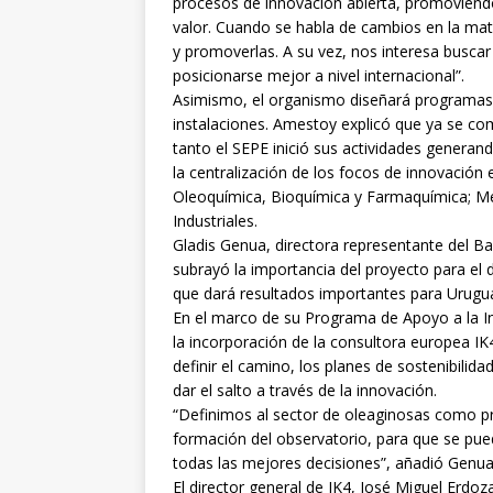
procesos de innovación abierta, promoviendo
valor. Cuando se habla de cambios en la mat
y promoverlas. A su vez, nos interesa buscar
posicionarse mejor a nivel internacional”.
Asimismo, el organismo diseñará programas
instalaciones. Amestoy explicó que ya se co
tanto el SEPE inició sus actividades generand
la centralización de los focos de innovación
Oleoquímica, Bioquímica y Farmaquímica; Me
Industriales.
Gladis Genua, directora representante del B
subrayó la importancia del proyecto para el d
que dará resultados importantes para Urugua
En el marco de su Programa de Apoyo a la I
la incorporación de la consultora europea IK
definir el camino, los planes de sostenibilid
dar el salto a través de la innovación.
“Definimos al sector de oleaginosas como p
formación del observatorio, para que se pue
todas las mejores decisiones”, añadió Genua
El director general de IK4, José Miguel Erdoz