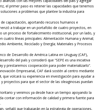
 alianzas con las mejores capacidades del país y agregar
riz, el primer paso es retener las capacidades que tenemos
 soluciones a problemas que plantee la industria para
 de capacitación, aportando recursos humanos e
menzó a trabajar en un portafolio de cuatro proyectos, en
o un proceso de fortalecimiento institucional, por un lado, y
 en cuatro líneas principales: Alimentación Humana y Animal;
dio Ambiente, Reciclado y Energía; Materiales y Procesos
anco de Desarrollo de América Latina en Uruguay (CAF),
esarrollo del país y consideró que “SEPE es una iniciativa
y y prestaremos cooperación para poder materializarlo”.
nnovación Empresarial, CAF dará sostén al centro mediante
4, que volcará su experiencia en investigación para ayudar a
ad y proyectos para que el sector de las oleaginosas puedan
rioritario y venimos ya desde hace un tiempo apoyando la
da contar con información de calidad y primera fuente para
.
ain, señaló que trabajarán en la estrategia de operaciones,