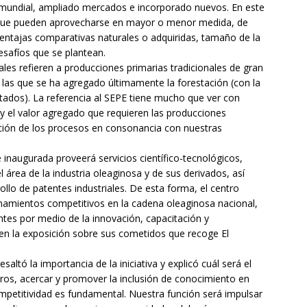
o mundial, ampliado mercados e incorporado nuevos. En este
 que pueden aprovecharse en mayor o menor medida, de
 ventajas comparativas naturales o adquiridas, tamaño de la
safíos que se plantean.
les refieren a producciones primarias tradicionales de gran
a las que se ha agregado últimamente la forestación (con la
ados). La referencia al SEPE tiene mucho que ver con
y el valor agregado que requieren las producciones
ación de los procesos en consonancia con nuestras
inaugurada proveerá servicios científico-tecnológicos,
l área de la industria oleaginosa y de sus derivados, así
lo de patentes industriales. De esta forma, el centro
namientos competitivos en la cadena oleaginosa nacional,
antes por medio de la innovación, capacitación y
 en la exposición sobre sus cometidos que recoge El
altó la importancia de la iniciativa y explicó cuál será el
tros, acercar y promover la inclusión de conocimiento en
petitividad es fundamental. Nuestra función será impulsar