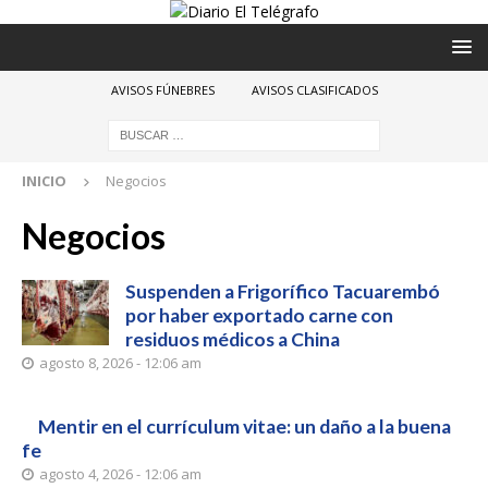
AVISOS FÚNEBRES
AVISOS CLASIFICADOS
INICIO
Negocios
Negocios
Suspenden a Frigorífico Tacuarembó
por haber exportado carne con
residuos médicos a China
agosto 8, 2026 - 12:06 am
Mentir en el currículum vitae: un daño a la buena
fe
agosto 4, 2026 - 12:06 am