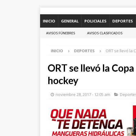
INICIO
GENERAL
POLICIALES
DEPORTES
AVISOS FÚNEBRES
AVISOS CLASIFICADOS
INICIO
DEPORTES
ORT se llevó la
ORT se llevó la Copa
hockey
noviembre 28, 2017 - 12:05 am
Deporte