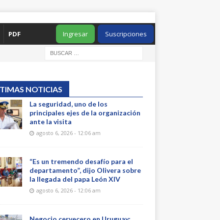
PDF
Ingresar
Suscripciones
TIMAS NOTICIAS
La seguridad, uno de los
principales ejes de la organización
ante la visita
agosto 6, 2026 - 12:06 am
“Es un tremendo desafío para el
departamento”, dijo Olivera sobre
la llegada del papa León XIV
agosto 6, 2026 - 12:06 am
Negocio cervecero en Uruguay: