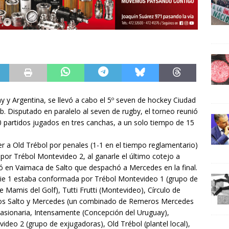
y y Argentina, se llevó a cabo el 5º seven de hockey Ciudad
b. Disputado en paralelo al seven de rugby, el torneo reunió
partidos jugados en tres canchas, a un solo tiempo de 15
 a Old Trébol por penales (1-1 en el tiempo reglamentario)
 por Trébol Montevideo 2, al ganarle el último cotejo a
ó en Vaimaca de Salto que despachó a Mercedes en la final.
erie 1 estaba conformada por Trébol Montevideo 1 (grupo de
 Mamis del Golf), Tutti Frutti (Montevideo), Círculo de
ros Salto y Mercedes (un combinado de Remeros Mercedes
a Pasionaria, Intensamente (Concepción del Uruguay),
deo 2 (grupo de exjugadoras), Old Trébol (plantel local),