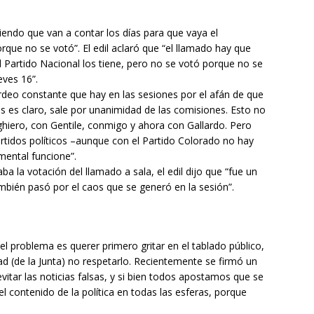
iendo que van a contar los días para que vaya el
que no se votó”. El edil aclaró que “el llamado hay que
l Partido Nacional los tiene, pero no se votó porque no se
eves 16”.
rdeo constante que hay en las sesiones por el afán de que
es es claro, sale por unanimidad de las comisiones. Esto no
ghiero, con Gentile, conmigo y ahora con Gallardo. Pero
tidos políticos –aunque con el Partido Colorado no hay
mental funcione”.
a la votación del llamado a sala, el edil dijo que “fue un
mbién pasó por el caos que se generó en la sesión”.
“el problema es querer primero gritar en el tablado público,
dad (de la Junta) no respetarlo. Recientemente se firmó un
evitar las noticias falsas, y si bien todos apostamos que se
 contenido de la política en todas las esferas, porque