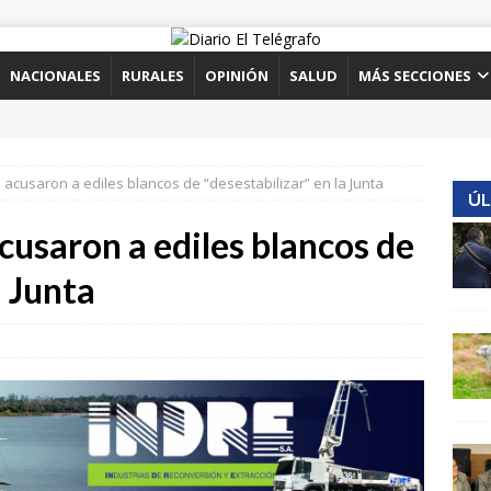
NACIONALES
RURALES
OPINIÓN
SALUD
MÁS SECCIONES
 acusaron a ediles blancos de “desestabilizar” en la Junta
ÚL
usaron a ediles blancos de
a Junta