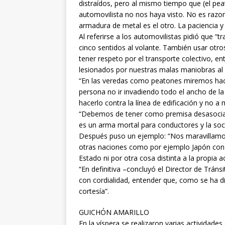
distraídos, pero al mismo tiempo que (el peat
automovilista no nos haya visto. No es razon
armadura de metal es el otro. La paciencia y
Al referirse a los automovilistas pidió que “t
cinco sentidos al volante. También usar ot
tener respeto por el transporte colectivo, e
lesionados por nuestras malas maniobras al 
“En las veredas como peatones miremos haci
persona no ir invadiendo todo el ancho de l
hacerlo contra la línea de edificación y no a 
“Debemos de tener como premisa desasociar
es un arma mortal para conductores y la soc
Después puso un ejemplo: “Nos maravillamos 
otras naciones como por ejemplo Japón con su
Estado ni por otra cosa distinta a la propia a
“En definitiva –concluyó el Director de Tráns
con cordialidad, entender que, como se ha di
cortesía”.
GUICHÓN AMARILLO
En la víspera se realizaron varias actividade