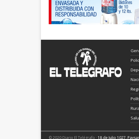
Gen
Poli
Dep
Nac
Reg
Polít
Rura
Sal
© 2020 Diario El Telégrafo ·
18 de Julio 1027, Pays