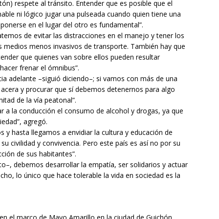
ón) respete al tránsito. Entender que es posible que el
able ni lógico jugar una pulseada cuando quien tiene una
 ponerse en el lugar del otro es fundamental”.
ratemos de evitar las distracciones en el manejo y tener los
ros medios menos invasivos de transporte. También hay que
ntender que quienes van sobre ellos pueden resultar
hacer frenar el ómnibus”.
a adelante –siguió diciendo–; si vamos con más de una
a acera y procurar que sí debemos detenernos para algo
mitad de la vía peatonal”.
 a la conducción el consumo de alcohol y drogas, ya que
iedad”, agregó.
y hasta llegamos a envidiar la cultura y educación de
 civilidad y convivencia. Pero este país es así no por su
cción de sus habitantes”.
ito–, debemos desarrollar la empatía, ser solidarios y actuar
cho, lo único que hace tolerable la vida en sociedad es la
s en el marco de Mayo Amarillo en la ciudad de Guichón.