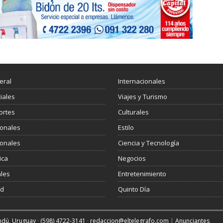
eral
Internacionales
ciales
Viajes y Turismo
ortes
Culturales
ionales
Estilo
ionales
Ciencia y Tecnología
ica
Negocios
les
Entretenimiento
ud
Quinto Día
andú, Uruguay
·
(598) 4722-3141
·
redaccion@eltelegrafo.com
|
Anunciantes