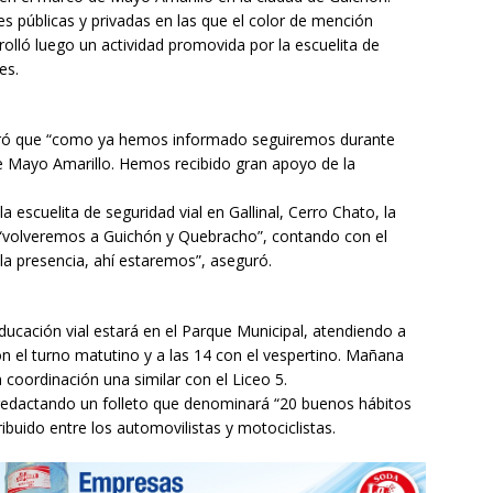
nes públicas y privadas en las que el color de mención
rrolló luego un actividad promovida por la escuelita de
es.
guró que “como ya hemos informado seguiremos durante
de Mayo Amarillo. Hemos recibido gran apoyo de la
a escuelita de seguridad vial en Gallinal, Cerro Chato, la
e “volveremos a Guichón y Quebracho”, contando con el
la presencia, ahí estaremos”, aseguró.
educación vial estará en el Parque Municipal, atendiendo a
on el turno matutino y a las 14 con el vespertino. Mañana
n coordinación una similar con el Liceo 5.
á redactando un folleto que denominará “20 buenos hábitos
ibuido entre los automovilistas y motociclistas.