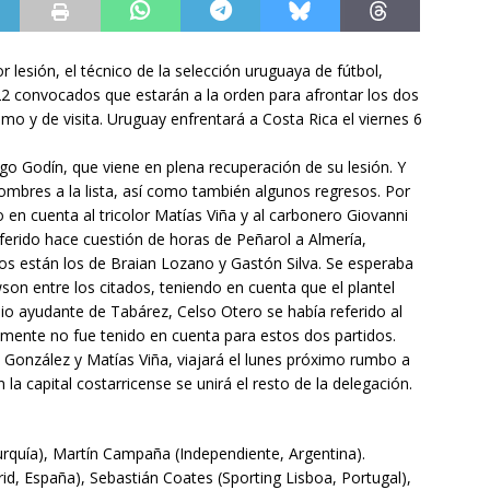
 lesión, el técnico de la selección uruguaya de fútbol,
 22 convocados que estarán a la orden para afrontar los dos
mo y de visita. Uruguay enfrentará a Costa Rica el viernes 6
o Godín, que viene en plena recuperación de su lesión. Y
bres a la lista, así como también algunos regresos. Por
o en cuenta al tricolor Matías Viña y al carbonero Giovanni
erido hace cuestión de horas de Peñarol a Almería,
rnos están los de Braian Lozano y Gastón Silva. Se esperaba
son entre los citados, teniendo en cuenta que el plantel
io ayudante de Tabárez, Celso Otero se había referido al
mente no fue tenido en cuenta para estos dos partidos.
González y Matías Viña, viajará el lunes próximo rumbo a
la capital costarricense se unirá el resto de la delegación.
rquía), Martín Campaña (Independiente, Argentina).
d, España), Sebastián Coates (Sporting Lisboa, Portugal),