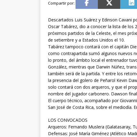
Descartados Luis Suárez y Edinson Cavani por
Oscar Tabárez, dio a conocer la lista de los
próximos partidos de la Celeste, el mes próxi
de setiembre y a Estados Unidos el 10.
Tabárez tampoco contará con el capitán Dieg
como contrapartida sumó algunos nuevos nom
lo pronto, del ámbito local el entrenador tuv
González, mientras que Darwin Núñez, transf
también será de la partida. Y entre los reto
la presencia del golero de Peñarol Kevin Daw
solo contará con dos arqueros, y que el prop
nombre del jugador carbonero. Dawson final
El cuerpo técnico, acompañado por Giovanni 
San José de Costa Rica, sobre el mediodía. En 
LOS CONVOCADOS
Arqueros: Fernando Muslera (Galatasaray, Tu
Defensas: José María Giménez (Atlético Madri