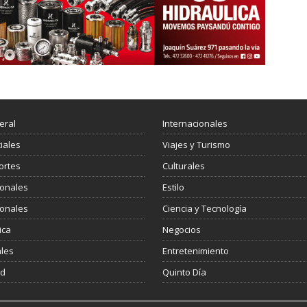
eral
Internacionales
ciales
Viajes y Turismo
ortes
Culturales
ionales
Estilo
ionales
Ciencia y Tecnología
ica
Negocios
les
Entretenimiento
ud
Quinto Día