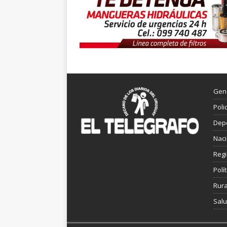
Gen
Poli
Dep
Nac
Reg
Polít
Rura
Sal