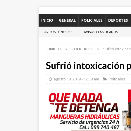
INICIO
GENERAL
POLICIALES
DEPORTES
AVISOS FÚNEBRES
AVISOS CLASIFICADOS
INICIO
POLICIALES
Sufrió intoxica
Sufrió intoxicación 
agosto 18, 2019 - 12:38 am
Policiales