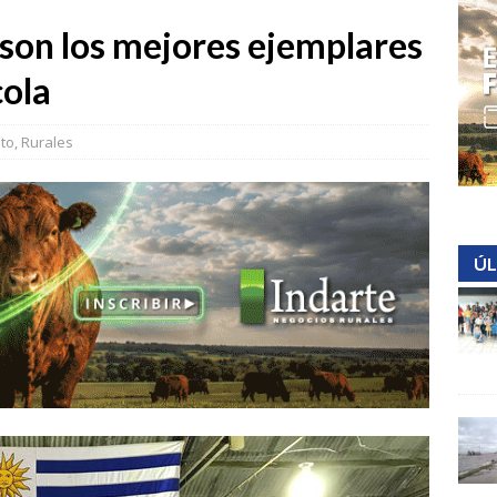
 son los mejores ejemplares
cola
nto
,
Rurales
ÚL