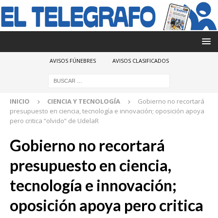
AVISOS FÚNEBRES
AVISOS CLASIFICADOS
INICIO
CIENCIA Y TECNOLOGÍA
Gobierno no recortará
presupuesto en ciencia, tecnología e innovación; oposición apoya
pero critica “olvido” de UdelaR
Gobierno no recortará
presupuesto en ciencia,
tecnología e innovación;
oposición apoya pero critica