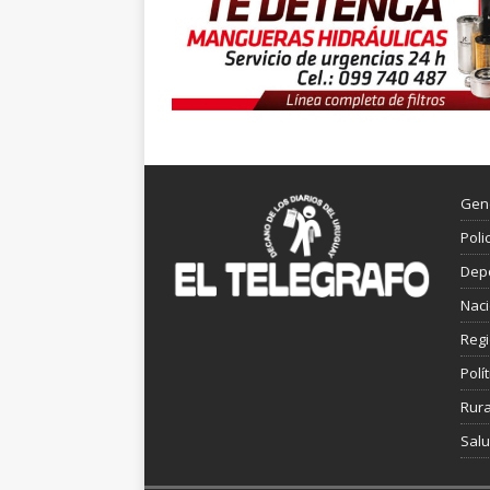
Gen
Poli
Dep
Nac
Reg
Polít
Rura
Sal