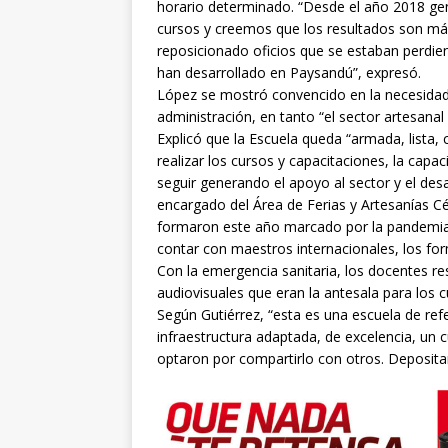
horario determinado. “Desde el año 2018 gen
cursos y creemos que los resultados son m
reposicionado oficios que se estaban perdiend
han desarrollado en Paysandú”, expresó.
López se mostró convencido en la necesidad d
administración, en tanto “el sector artesana
Explicó que la Escuela queda “armada, lista, 
realizar los cursos y capacitaciones, la ca
seguir generando el apoyo al sector y el des
encargado del Área de Ferias y Artesanías Cé
formaron este año marcado por la pandemia,
contar con maestros internacionales, los for
Con la emergencia sanitaria, los docentes re
audiovisuales que eran la antesala para los 
Según Gutiérrez, “esta es una escuela de ref
infraestructura adaptada, de excelencia, u
optaron por compartirlo con otros. Deposita