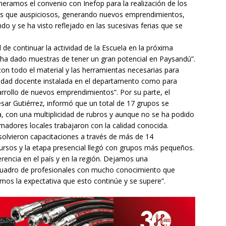
eramos el convenio con Inefop para la realización de los
ás que auspiciosos, generando nuevos emprendimientos,
o y se ha visto reflejado en las sucesivas ferias que se
e continuar la actividad de la Escuela en la próxima
l ha dado muestras de tener un gran potencial en Paysandú”.
con todo el material y las herramientas necesarias para
pacidad docente instalada en el departamento como para
arrollo de nuevos emprendimientos”. Por su parte, el
sar Gutiérrez, informó que un total de 17 grupos se
 con una multiplicidad de rubros y aunque no se ha podido
madores locales trabajaron con la calidad conocida.
solvieron capacitaciones a través de más de 14
cursos y la etapa presencial llegó con grupos más pequeños.
erencia en el país y en la región. Dejamos una
n cuadro de profesionales con mucho conocimiento que
mos la expectativa que esto continúe y se supere”.