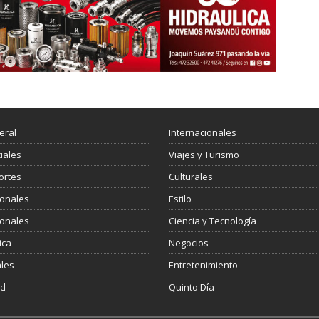
eral
Internacionales
ciales
Viajes y Turismo
ortes
Culturales
ionales
Estilo
ionales
Ciencia y Tecnología
ica
Negocios
les
Entretenimiento
ud
Quinto Día