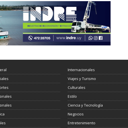
eral
Internacionales
ciales
Viajes y Turismo
ortes
Culturales
ionales
Estilo
ionales
Ciencia y Tecnología
ica
Negocios
les
Entretenimiento