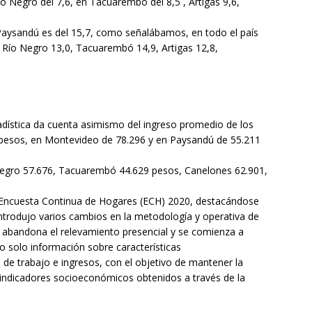
ío Negro del 7,6, en Tacuarembó del 8,5 , Artigas 9,6,
Paysandú es del 15,7, como señalábamos, en todo el país
 en Río Negro 13,0, Tacuarembó 14,9, Artigas 12,8,
tadística da cuenta asimismo del ingreso promedio de los
5 pesos, en Montevideo de 78.296 y en Paysandú de 55.211
Negro 57.676, Tacuarembó 44.629 pesos, Canelones 62.901,
 Encuesta Continua de Hogares (ECH) 2020, destacándose
introdujo varios cambios en la metodología y operativa de
e abandona el relevamiento presencial y se comienza a
o solo información sobre características
de trabajo e ingresos, con el objetivo de mantener la
s indicadores socioeconómicos obtenidos a través de la