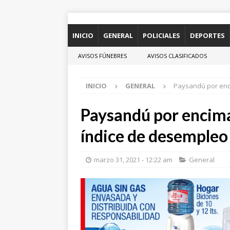
INICIO
GENERAL
POLICIALES
DEPORTES
AVISOS FÚNEBRES
AVISOS CLASIFICADOS
INICIO
GENERAL
Paysandú por enc
Paysandú por encima
índice de desempleo
marzo 31, 2021 - 12:22 am
General