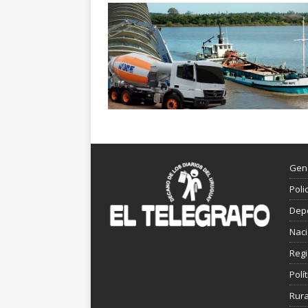
Gen
Poli
Dep
Nac
Reg
Polít
Rura