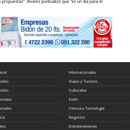
propuestas”. Álvarez puntualizó que “es un día para el
eral
Internacionales
ciales
Viajes y Turismo
ortes
Culturales
ionales
Estilo
ionales
Ciencia y Tecnología
ica
Negocios
les
Entretenimiento