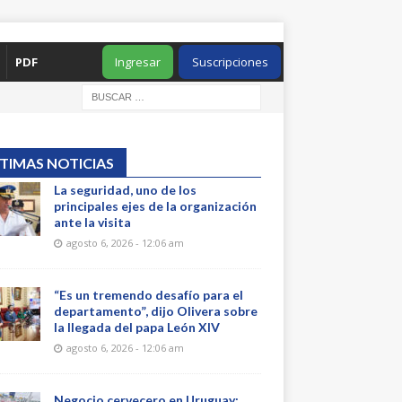
PDF
Ingresar
Suscripciones
TIMAS NOTICIAS
La seguridad, uno de los
principales ejes de la organización
ante la visita
agosto 6, 2026 - 12:06 am
“Es un tremendo desafío para el
departamento”, dijo Olivera sobre
la llegada del papa León XIV
agosto 6, 2026 - 12:06 am
Negocio cervecero en Uruguay: