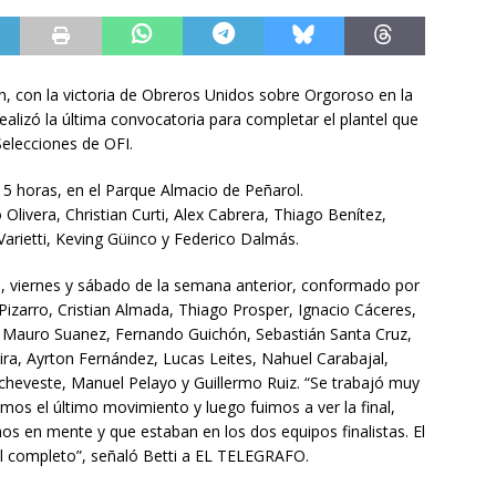
n, con la victoria de Obreros Unidos sobre Orgoroso en la
, realizó la última convocatoria para completar el plantel que
Selecciones de OFI.
15 horas, en el Parque Almacio de Peñarol.
livera, Christian Curti, Alex Cabrera, Thiago Benítez,
arietti, Keving Güinco y Federico Dalmás.
s, viernes y sábado de la semana anterior, conformado por
izarro, Cristian Almada, Thiago Prosper, Ignacio Cáceres,
 Mauro Suanez, Fernando Guichón, Sebastián Santa Cruz,
a, Ayrton Fernández, Lucas Leites, Nahuel Carabajal,
cheveste, Manuel Pelayo y Guillermo Ruiz. “Se trabajó muy
amos el último movimiento y luego fuimos a ver la final,
os en mente y que estaban en los dos equipos finalistas. El
l completo”, señaló Betti a EL TELEGRAFO.