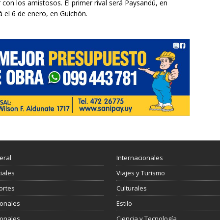
on los amistosos. El primer rival será Paysandú, en
á el 6 de enero, en Guichón.
eral
Internacionales
ciales
Viajes y Turismo
ortes
Culturales
ionales
Estilo
ionales
Ciencia y Tecnología