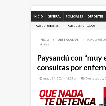
INICIO
GENERAL
POLICIALES
DEPORTES
AVISOS FÚNEBRES
AVISOS CLASIFICADOS
INICIO
DESTACADOS
Paysandú co
virales
Paysandú con “muy e
consultas por enfer
mayo 31, 2024 - 12:03 am
Destacados
,