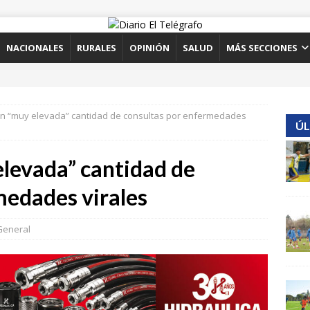
NACIONALES
RURALES
OPINIÓN
SALUD
MÁS SECCIONES
n “muy elevada” cantidad de consultas por enfermedades
ÚL
levada” cantidad de
medades virales
General