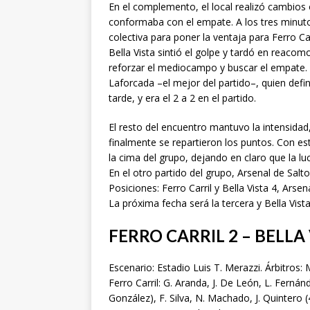
En el complemento, el local realizó cambios o
conformaba con el empate. A los tres minut
colectiva para poner la ventaja para Ferro Car
Bella Vista sintió el golpe y tardó en reaco
reforzar el mediocampo y buscar el empate. L
Laforcada –el mejor del partido–, quien def
tarde, y era el 2 a 2 en el partido.
El resto del encuentro mantuvo la intensidad
finalmente se repartieron los puntos. Con est
la cima del grupo, dejando en claro que la luc
En el otro partido del grupo, Arsenal de Salto
Posiciones: Ferro Carril y Bella Vista 4, Arsen
La próxima fecha será la tercera y Bella Vista
FERRO CARRIL 2 – BELLA 
Escenario: Estadio Luis T. Merazzi. Árbitros
Ferro Carril: G. Aranda, J. De León, L. Ferná
González), F. Silva, N. Machado, J. Quintero (46