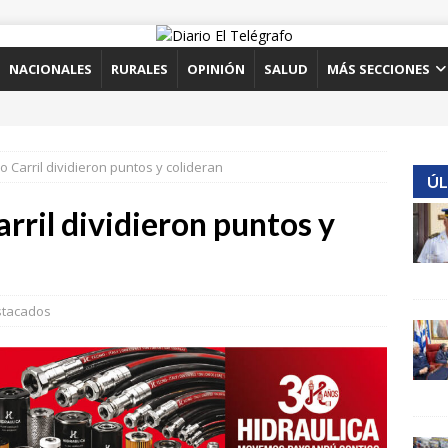
NACIONALES
RURALES
OPINIÓN
SALUD
MÁS SECCIONES
ro Carril dividieron puntos y colideran
ÚL
arril dividieron puntos y
tacados