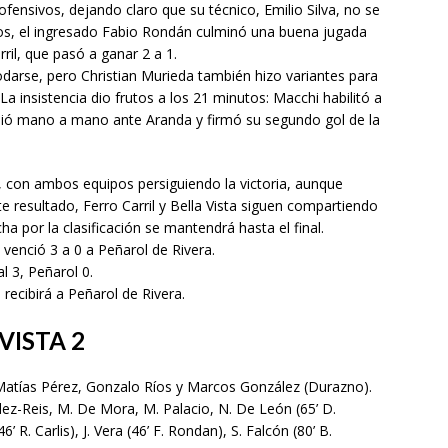
fensivos, dejando claro que su técnico, Emilio Silva, no se
os, el ingresado Fabio Rondán culminó una buena jugada
ril, que pasó a ganar 2 a 1.
modarse, pero Christian Murieda también hizo variantes para
a insistencia dio frutos a los 21 minutos: Macchi habilitó a
inió mano a mano ante Aranda y firmó su segundo gol de la
, con ambos equipos persiguiendo la victoria, aunque
e resultado, Ferro Carril y Bella Vista siguen compartiendo
ha por la clasificación se mantendrá hasta el final.
 venció 3 a 0 a Peñarol de Rivera.
al 3, Peñarol 0.
 recibirá a Peñarol de Rivera.
VISTA 2
: Matías Pérez, Gonzalo Ríos y Marcos González (Durazno).
ndez-Reis, M. De Mora, M. Palacio, N. De León (65’ D.
’ R. Carlis), J. Vera (46’ F. Rondan), S. Falcón (80’ B.