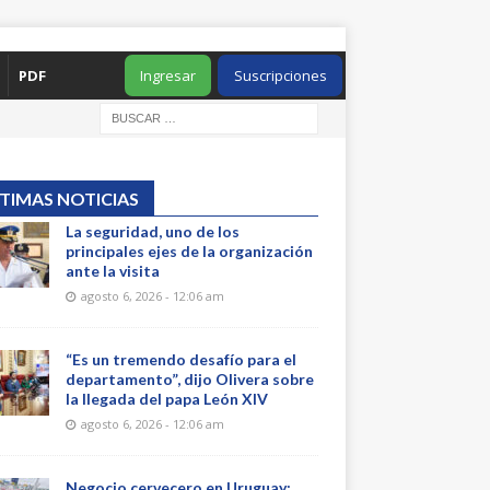
PDF
Ingresar
Suscripciones
TIMAS NOTICIAS
La seguridad, uno de los
principales ejes de la organización
ante la visita
agosto 6, 2026 - 12:06 am
“Es un tremendo desafío para el
departamento”, dijo Olivera sobre
la llegada del papa León XIV
agosto 6, 2026 - 12:06 am
Negocio cervecero en Uruguay: