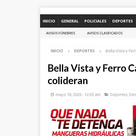
INICIO
GENERAL
POLICIALES
DEPORTES
AVISOS FÚNEBRES
AVISOS CLASIFICADOS
INICIO
DEPORTES
Bella Vista y Fer
Bella Vista y Ferro C
colideran
mayo 18, 2026 - 12:03 am
Deportes
,
Des