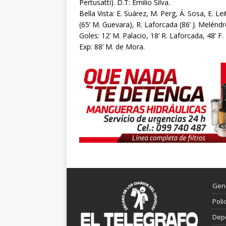
Pertusatti). D.T: Emilio Silva.
Bella Vista: E. Suárez, M. Perg, Á. Sosa, E. Le
(65’ M. Guevara), R. Laforcada (86’ J. Meléndr
Goles: 12’ M. Palacio, 18’ R. Laforcada, 48’ F
Exp: 88’ M. de Mora.
Gen
Poli
Dep