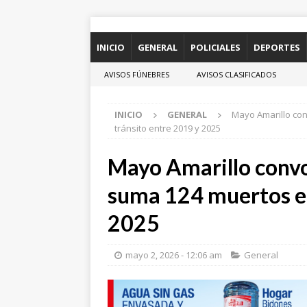
INICIO
GENERAL
POLICIALES
DEPORTES
AVISOS FÚNEBRES
AVISOS CLASIFICADOS
INICIO
GENERAL
Mayo Amarillo con
tránsito entre 2019 y 2025
Mayo Amarillo convoc
suma 124 muertos en
2025
mayo 2, 2026 - 12:06 am
General