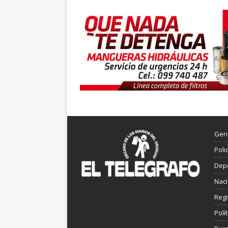
Gen
Poli
Dep
Nac
Reg
Polít