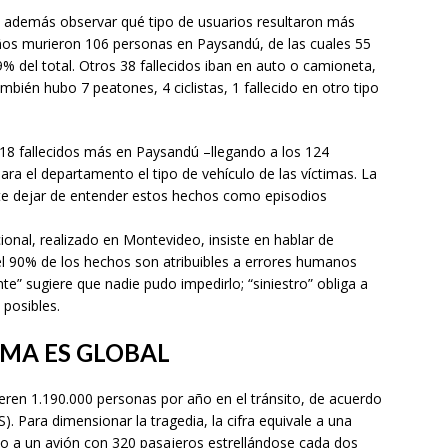
 además observar qué tipo de usuarios resultaron más
ños murieron 106 personas en Paysandú, de las cuales 55
9% del total. Otros 38 fallecidos iban en auto o camioneta,
ién hubo 7 peatones, 4 ciclistas, 1 fallecido en otro tipo
 18 fallecidos más en Paysandú –llegando a los 124
ara el departamento el tipo de vehículo de las víctimas. La
e dejar de entender estos hechos como episodios
ional, realizado en Montevideo, insiste en hablar de
el 90% de los hechos son atribuibles a errores humanos
nte” sugiere que nadie pudo impedirlo; “siniestro” obliga a
 posibles.
EMA ES GLOBAL
ren 1.190.000 personas por año en el tránsito, de acuerdo
. Para dimensionar la tragedia, la cifra equivale a una
 a un avión con 320 pasajeros estrellándose cada dos