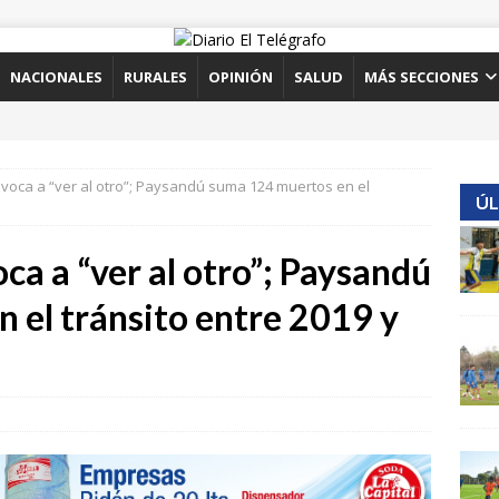
NACIONALES
RURALES
OPINIÓN
SALUD
MÁS SECCIONES
voca a “ver al otro”; Paysandú suma 124 muertos en el
ÚL
a a “ver al otro”; Paysandú
 el tránsito entre 2019 y