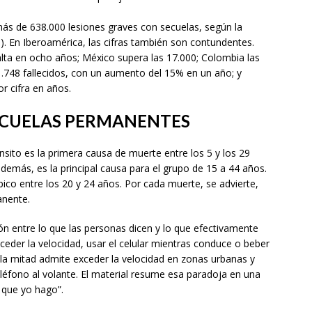
ás de 638.000 lesiones graves con secuelas, según la
. En Iberoamérica, las cifras también son contundentes.
 alta en ocho años; México supera las 17.000; Colombia las
1.748 fallecidos, con un aumento del 15% en un año; y
r cifra en años.
ECUELAS PERMANENTES
nsito es la primera causa de muerte entre los 5 y los 29
emás, es la principal causa para el grupo de 15 a 44 años.
ico entre los 20 y 24 años. Por cada muerte, se advierte,
anente.
n entre lo que las personas dicen y lo que efectivamente
eder la velocidad, usar el celular mientras conduce o beber
 la mitad admite exceder la velocidad en zonas urbanas y
léfono al volante. El material resume esa paradoja en una
o que yo hago”.