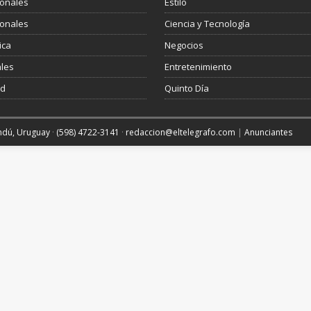
ionales
Estilo
ionales
Ciencia y Tecnología
ica
Negocios
les
Entretenimiento
ud
Quinto Día
andú, Uruguay
·
(598) 4722-3141
·
redaccion@eltelegrafo.com
|
Anunciantes