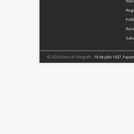
Nac
Reg
Polít
Rura
Sal
© 2020 Diario El Telégrafo ·
18 de Julio 1027, Pays