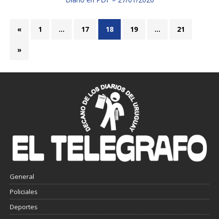
«
1
…
17
18
19
…
21
»
General
Policiales
Deportes