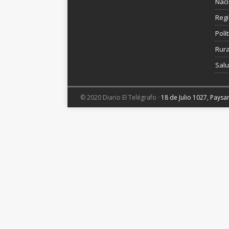
Nac
Reg
Polít
Rura
Sal
© 2020 Diario El Telégrafo ·
18 de Julio 1027, Pays