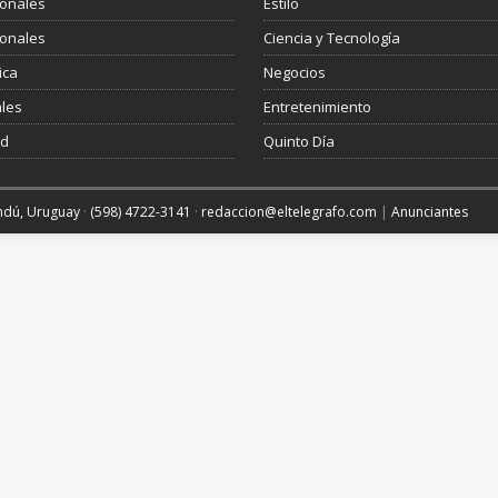
ionales
Estilo
ionales
Ciencia y Tecnología
ica
Negocios
les
Entretenimiento
ud
Quinto Día
andú, Uruguay
·
(598) 4722-3141
·
redaccion@eltelegrafo.com
|
Anunciantes