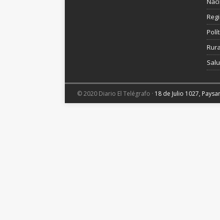
Nac
Reg
Polít
Rura
Sal
© 2020 Diario El Telégrafo ·
18 de Julio 1027, Pays