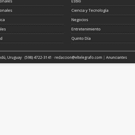
ionales
Estilo
ionales
Ciencia y Tecnología
ica
Negocios
les
Entretenimiento
ud
Quinto Día
andú, Uruguay
·
(598) 4722-3141
·
redaccion@eltelegrafo.com
|
Anunciantes