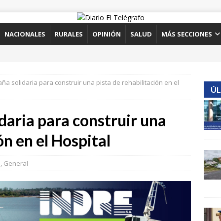
NACIONALES
RURALES
OPINIÓN
SALUD
MÁS SECCIONES
ña solidaria para construir una pista de rehabilitación en el
ÚL
daria para construir una
ón en el Hospital
s
,
General