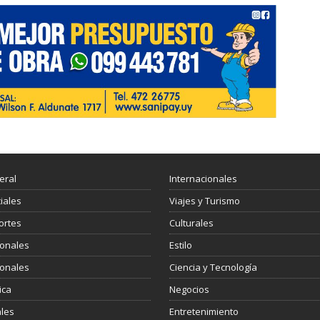
eral
Internacionales
ciales
Viajes y Turismo
ortes
Culturales
ionales
Estilo
ionales
Ciencia y Tecnología
ica
Negocios
les
Entretenimiento