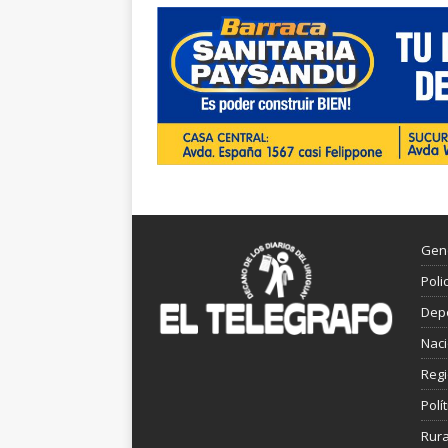
Gen
Poli
Dep
Nac
Reg
Polít
Rura