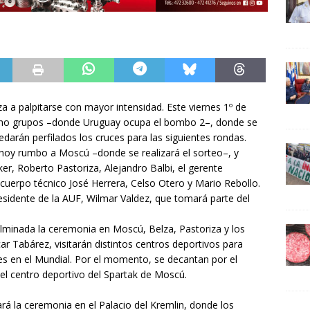
 a palpitarse con mayor intensidad. Este viernes 1º de
 ocho grupos –donde Uruguay ocupa el bombo 2–, donde se
edarán perfilados los cruces para las siguientes rondas.
r hoy rumbo a Moscú –donde se realizará el sorteo–, y
er, Roberto Pastoriza, Alejandro Balbi, el gerente
cuerpo técnico José Herrera, Celso Otero y Mario Rebollo.
residente de la AUF, Wilmar Valdez, que tomará parte del
ulminada la ceremonia en Moscú, Belza, Pastoriza y los
ar Tabárez, visitarán distintos centros deportivos para
stes en el Mundial. Por el momento, se decantan por el
l centro deportivo del Spartak de Moscú.
rá la ceremonia en el Palacio del Kremlin, donde los