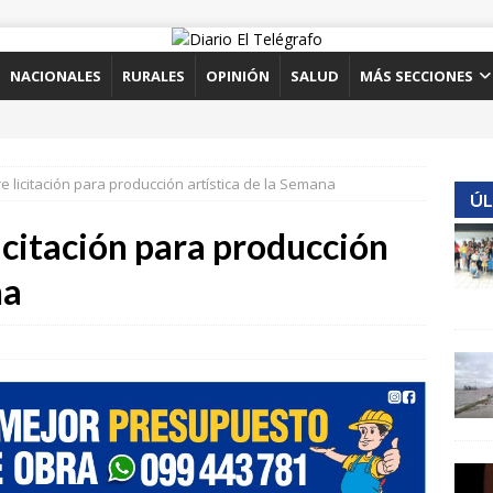
NACIONALES
RURALES
OPINIÓN
SALUD
MÁS SECCIONES
re licitación para producción artística de la Semana
ÚL
licitación para producción
na