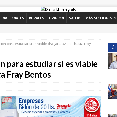
NACIONALES
RURALES
OPINIÓN
SALUD
MÁS SECCIONES
ión para estudiar si es viable dragar a 32 pies hasta Fray
ÚL
 para estudiar si es viable
ta Fray Bentos