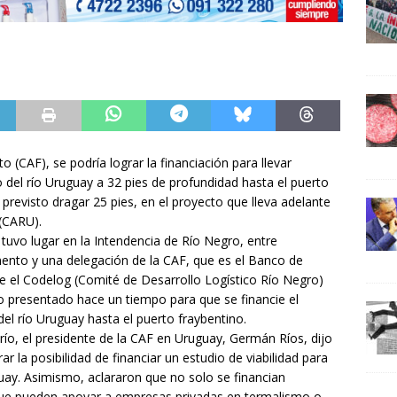
(CAF), se podría lograr la financiación para llevar
o del río Uruguay a 32 pies de profundidad hasta el puerto
revisto dragar 25 pies, en el proyecto que lleva adelante
(CARU).
 tuvo lugar en la Intendencia de Río Negro, entre
ento y una delegación de la CAF, que es el Banco de
e el Codelog (Comité de Desarrollo Logístico Río Negro)
 presentado hace un tiempo para que se financie el
del río Uruguay hasta el puerto fraybentino.
río, el presidente de la CAF en Uruguay, Germán Ríos, dijo
r la posibilidad de financiar un estudio de viabilidad para
guay. Asimismo, aclararon que no solo se financian
 que pueden apoyar a empresas privadas en termalismo o