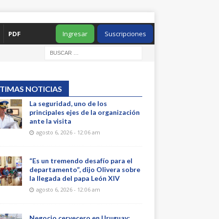
PDF
Ingresar
Suscripciones
TIMAS NOTICIAS
La seguridad, uno de los
principales ejes de la organización
ante la visita
agosto 6, 2026 - 12:06 am
“Es un tremendo desafío para el
departamento”, dijo Olivera sobre
la llegada del papa León XIV
agosto 6, 2026 - 12:06 am
Negocio cervecero en Uruguay: