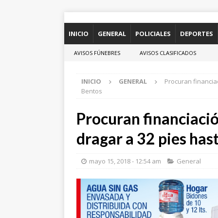
INICIO
GENERAL
POLICIALES
DEPORTES
AVISOS FÚNEBRES
AVISOS CLASIFICADOS
INICIO
GENERAL
Procuran financiac
Bentos
Procuran financiación
dragar a 32 pies has
mayo 15, 2018 - 12:54 am
General