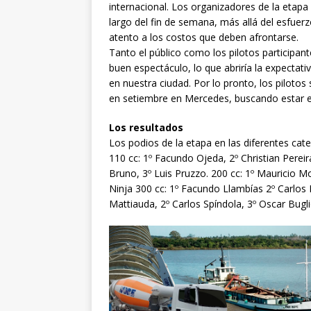
internacional. Los organizadores de la etapa
largo del fin de semana, más allá del esfuerz
atento a los costos que deben afrontarse.
Tanto el público como los pilotos participan
buen espectáculo, lo que abriría la expecta
en nuestra ciudad. Por lo pronto, los piloto
en setiembre en Mercedes, buscando estar en
Los resultados
Los podios de la etapa en las diferentes cate
110 cc: 1º Facundo Ojeda, 2º Christian Pereira,
Bruno, 3º Luis Pruzzo. 200 cc: 1º Mauricio Mo
Ninja 300 cc: 1º Facundo Llambías 2º Carlos 
Mattiauda, 2º Carlos Spíndola, 3º Oscar Bugl