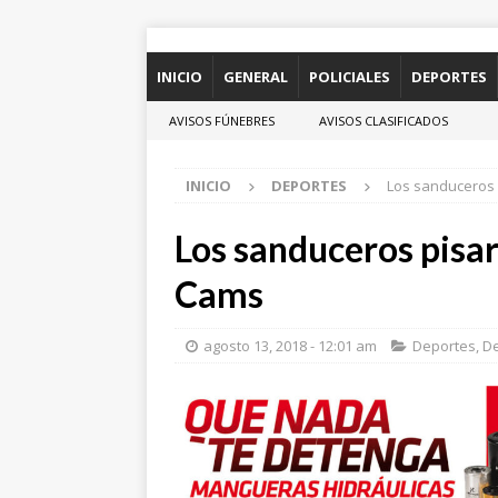
INICIO
GENERAL
POLICIALES
DEPORTES
AVISOS FÚNEBRES
AVISOS CLASIFICADOS
INICIO
DEPORTES
Los sanduceros 
Los sanduceros pisar
Cams
agosto 13, 2018 - 12:01 am
Deportes
,
D