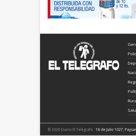
Gen
Poli
Dep
Nac
Reg
Polít
Rura
Sal
© 2020 Diario El Telégrafo ·
18 de Julio 1027, Pays