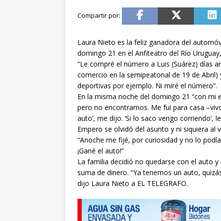
Laura Nieto es la feliz ganadora del automóv
domingo 21 en el Anfiteatro del Río Uruguay,
“Le compré el número a Luis (Suárez) días a
comercio en la semipeatonal de 19 de Abril)
deportivas por ejemplo. Ni miré el número”.
En la misma noche del domingo 21 “con mi 
pero no encontramos. Me fui para casa –vivo a
auto’, me dijo. ‘Si lo saco vengo corriendo’, l
Empero se olvidó del asunto y ni siquiera a
“Anoche me fijé, por curiosidad y no lo podía
¡Gané el auto!”
La familia decidió no quedarse con el auto y
suma de dinero. “Ya tenemos un auto, quizá
dijo Laura Nieto a EL TELEGRAFO.