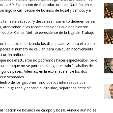
bado la 62ª Exposición de Reproductores de Guichón, en el
 domingo la calificación de bovinos de bozal y campo, y el
atuita– este sábado, “y desde ese momento deberemos ser
o, atendiendo a las recomendaciones que nos hicieron
doctor Carlos Niell, vicepresidente de la Liga del Trabajo
on tapabocas, utilizando los dispensadores para el alcohol
 pedirá el número de celular, para cualquier inconveniente
titución anfitriona.
 que nos efectuaron no podremos hacer espectáculos, pero
ocurando que no se junte mucha gente. Habrá caballos de
 algunos pases. Además, en la explanada entre los dos
nte separadas”.
dentro de los galpones, sino que los interesados que
e un gazebo y hacerlo al aire libre, separados entre sí”.
y calificación de bovinos de campo y bozal. Aunque aún no se