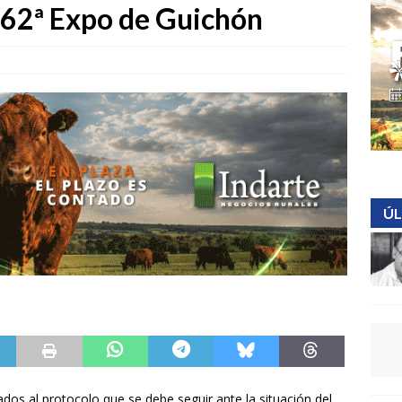
la 62ª Expo de Guichón
ÚL
os al protocolo que se debe seguir ante la situación del