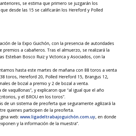
 anteriores, se estima que primero se juzgarán los
que desde las 15 se calificarán los Hereford y Polled
uración de la Expo Guichón, con la presencia de autoridades
e premios a cabañeros. Tras el almuerzo, se realizará la
mas Esteban Bosco Ruiz y Victorica y Asociados, con la
ontamos hasta este martes de mañana con 88 toros a venta
38 toros, Hereford 20, Polled Hereford 15, Brangus 12,
males de bozal a premio y 2 de bozal a venta.
de vaquillonas”, y explicaron que “al igual que el año
ritorios, y el BROU en los toros”.
s de un sistema de preoferta que seguramente agilizará la
re quienes participen de la preoferta.
ágina web:
www.ligadeltrabajoguichón.com.uy
, en donde
exponen y la información de la muestra”.