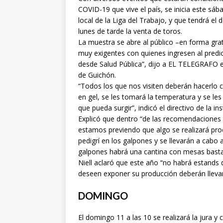
COVID-19 que vive el país, se inicia este sá
local de la Liga del Trabajo, y que tendrá el
lunes de tarde la venta de toros.
La muestra se abre al público –en forma gr
muy exigentes con quienes ingresen al predi
desde Salud Pública”, dijo a EL TELEGRAFO el 
de Guichón.
“Todos los que nos visiten deberán hacerlo c
en gel, se les tomará la temperatura y se les
que pueda surgir”, indicó el directivo de la ins
Explicó que dentro “de las recomendaciones
estamos previendo que algo se realizará pr
pedigrí en los galpones y se llevarán a cabo
galpones habrá una cantina con mesas basta
Niell aclaró que este año “no habrá estands 
deseen exponer su producción deberán llevars
DOMINGO
El domingo 11 a las 10 se realizará la jura 