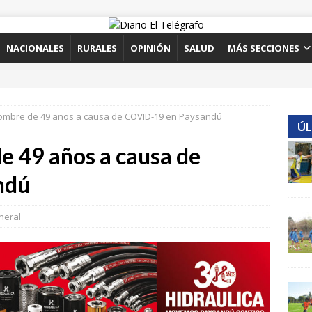
NACIONALES
RURALES
OPINIÓN
SALUD
MÁS SECCIONES
hombre de 49 años a causa de COVID-19 en Paysandú
ÚL
e 49 años a causa de
ndú
neral