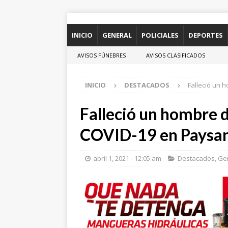
INICIO
GENERAL
POLICIALES
DEPORTES
AVISOS FÚNEBRES
AVISOS CLASIFICADOS
INICIO
DESTACADOS
Falleció un 
Falleció un hombre d
COVID-19 en Paysa
abril 1, 2021 - 12:05 am
Destacados
,
Ge