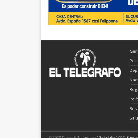
Gen
Poli
Dep
Nac
Reg
Polít
Rura
Sal
© 2020 Diario El Telégrafo ·
18 de Julio 1027, Pays