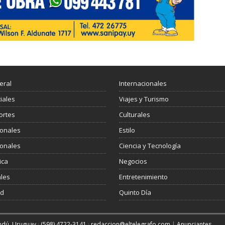
eral
Internacionales
ciales
Viajes y Turismo
ortes
Culturales
ionales
Estilo
ionales
Ciencia y Tecnología
ica
Negocios
les
Entretenimiento
ud
Quinto Día
andú, Uruguay
·
(598) 4722-3141
·
redaccion@eltelegrafo.com
|
Anunciantes