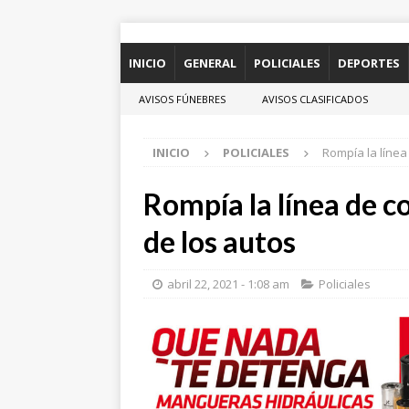
INICIO
GENERAL
POLICIALES
DEPORTES
AVISOS FÚNEBRES
AVISOS CLASIFICADOS
INICIO
POLICIALES
Rompía la línea
Rompía la línea de c
de los autos
abril 22, 2021 - 1:08 am
Policiales