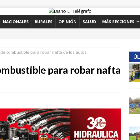
NACIONALES
RURALES
OPINIÓN
SALUD
MÁS SECCIONES
 de combustible para robar nafta de los autos
ÚL
ombustible para robar nafta