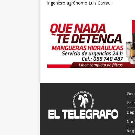
ingeniero agrónomo Luis Carrau.
Gen
Poli
Dep
Nac
Reg