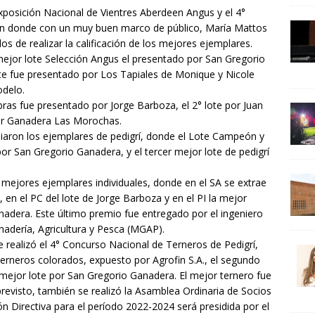
 Exposición Nacional de Vientres Aberdeen Angus y el 4°
en donde con un muy buen marco de público, María Mattos
s de realizar la calificación de los mejores ejemplares.
ejor lote Selección Angus el presentado por San Gregorio
te fue presentado por Los Tapiales de Monique y Nicole
odelo.
ras fue presentado por Jorge Barboza, el 2° lote por Juan
 por Ganadera Las Morochas.
emiaron los ejemplares de pedigrí, donde el Lote Campeón y
r San Gregorio Ganadera, y el tercer mejor lote de pedigrí
mejores ejemplares individuales, donde en el SA se extrae
en el PC del lote de Jorge Barboza y en el PI la mejor
adera. Este último premio fue entregado por el ingeniero
dería, Agricultura y Pesca (MGAP).
 se realizó el 4° Concurso Nacional de Terneros de Pedigrí,
rneros colorados, expuesto por Agrofin S.A., el segundo
r mejor lote por San Gregorio Ganadera. El mejor ternero fue
 previsto, también se realizó la Asamblea Ordinaria de Socios
n Directiva para el período 2022-2024 será presidida por el