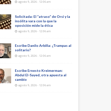
agosto 9, 2026 - 12:06 am
Solicitada: El “atraso” de Orsi y la
insólita vara con la que la
oposición mide la ética
agosto 9, 2026 - 12:06 am
Escribe Danilo Arbilla: ¿Trampas al
solitario?
agosto 9, 2026 - 12:06 am
Escribe Ernesto Kreimerman:
Abdul El-Sayed, otra apuesta al
cambio
agosto 9, 2026 - 12:06 am