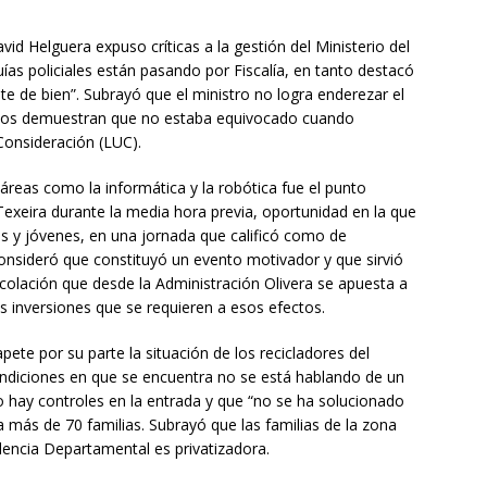
id Helguera expuso críticas a la gestión del Ministerio del
quías policiales están pasando por Fiscalía, en tanto destacó
te de bien”. Subrayó que el ministro no logra enderezar el
echos demuestran que no estaba equivocado cuando
Consideración (LUC).
 áreas como la informática y la robótica fue el punto
 Texeira durante la media hora previa, oportunidad en la que
os y jóvenes, en una jornada que calificó como de
Consideró que constituyó un evento motivador y que sirvió
colación que desde la Administración Olivera se apuesta a
as inversiones que se requieren a esos efectos.
apete por su parte la situación de los recicladores del
ondiciones en que se encuentra no se está hablando de un
o hay controles en la entrada y que “no se ha solucionado
a más de 70 familias. Subrayó que las familias de la zona
endencia Departamental es privatizadora.