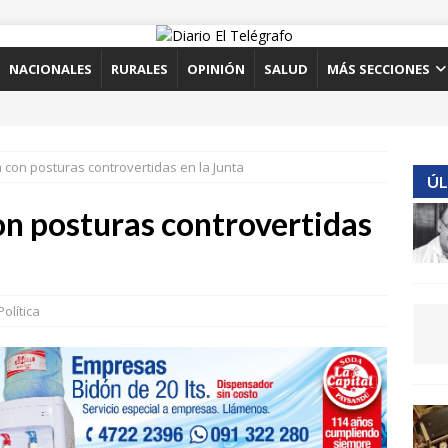
NACIONALES
RURALES
OPINIÓN
SALUD
MÁS SECCIONES
 con posturas controvertidas en la Junta
ÚL
on posturas controvertidas
Política