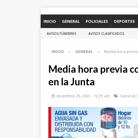
INICIO
GENERAL
POLICIALES
DEPORTES
AVISOS FÚNEBRES
AVISOS CLASIFICADOS
INICIO
GENERAL
Media hora previa
Media hora previa c
en la Junta
diciembre 26, 2022 - 12:25 am
General
,