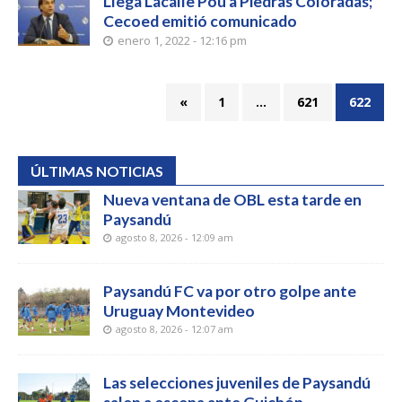
Llega Lacalle Pou a Piedras Coloradas;
Cecoed emitió comunicado
enero 1, 2022 - 12:16 pm
«
1
…
621
622
ÚLTIMAS NOTICIAS
Nueva ventana de OBL esta tarde en
Paysandú
agosto 8, 2026 - 12:09 am
Paysandú FC va por otro golpe ante
Uruguay Montevideo
agosto 8, 2026 - 12:07 am
Las selecciones juveniles de Paysandú