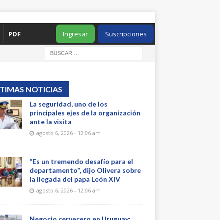
PDF
Ingresar
Suscripciones
TIMAS NOTICIAS
La seguridad, uno de los
principales ejes de la organización
ante la visita
agosto 6, 2026 - 12:06 am
“Es un tremendo desafío para el
departamento”, dijo Olivera sobre
la llegada del papa León XIV
agosto 6, 2026 - 12:06 am
Negocio cervecero en Uruguay: