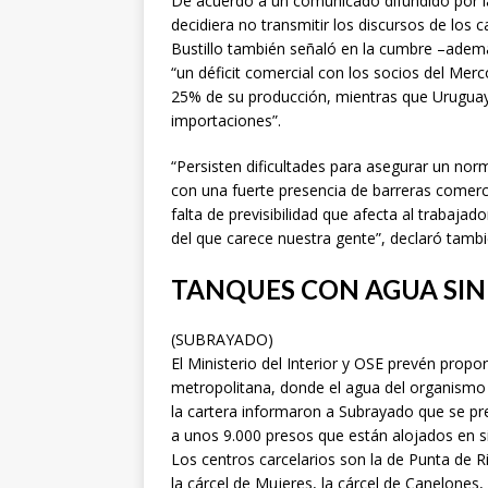
De acuerdo a un comunicado difundido por la 
decidiera no transmitir los discursos de los c
Bustillo también señaló en la cumbre –ademá
“un déficit comercial con los socios del Mer
25% de su producción, mientras que Uruguay
importaciones”.
“Persisten dificultades para asegurar un nor
con una fuerte presencia de barreras comerci
falta de previsibilidad que afecta al trabajad
del que carece nuestra gente”, declaró tambié
TANQUES CON AGUA SIN 
(SUBRAYADO)
El Ministerio del Interior y OSE prevén propo
metropolitana, donde el agua del organismo s
la cartera informaron a Subrayado que se pre
a unos 9.000 presos que están alojados en si
Los centros carcelarios son la de Punta de R
la cárcel de Mujeres, la cárcel de Canelones