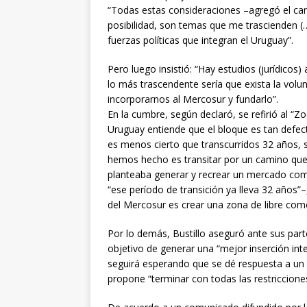
“Todas estas consideraciones –agregó el can
posibilidad, son temas que me trascienden (
fuerzas políticas que integran el Uruguay”.
Pero luego insistió: “Hay estudios (jurídico
lo más trascendente sería que exista la volu
incorporarnos al Mercosur y fundarlo”.
En la cumbre, según declaró, se refirió al “Z
Uruguay entiende que el bloque es tan defe
es menos cierto que transcurridos 32 años, 
hemos hecho es transitar por un camino que 
planteaba generar y recrear un mercado com
“ese período de transición ya lleva 32 años”–
del Mercosur es crear una zona de libre com
Por lo demás, Bustillo aseguró ante sus par
objetivo de generar una “mejor inserción int
seguirá esperando que se dé respuesta a un
propone “terminar con todas las restricciones