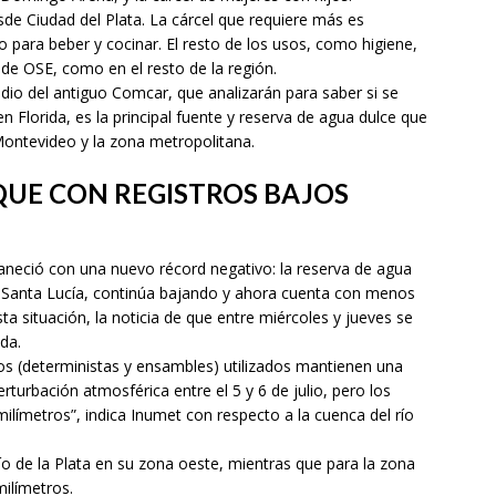
desde Ciudad del Plata. La cárcel que requiere más es
o para beber y cocinar. El resto de los usos, como higiene,
 de OSE, como en el resto de la región.
dio del antiguo Comcar, que analizarán para saber si se
en Florida, es la principal fuente y reserva de agua dulce que
Montevideo y la zona metropolitana.
QUE CON REGISTROS BAJOS
 amaneció con una nuevo récord negativo: la reserva de agua
o Santa Lucía, continúa bajando y ahora cuenta con menos
ta situación, la noticia de que entre miércoles y jueves se
ida.
 (deterministas y ensambles) utilizados mantienen una
rturbación atmosférica entre el 5 y 6 de julio, pero los
milímetros”, indica Inumet con respecto a la cuenca del río
río de la Plata en su zona oeste, mientras que para la zona
ilímetros.