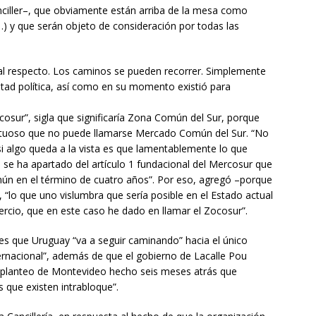
ciller–, que obviamente están arriba de la mesa como
…) y que serán objeto de consideración por todas las
s) al respecto. Los caminos se pueden recorrer. Simplemente
ntad política, así como en su momento existió para
ocosur”, sigla que significaría Zona Común del Sur, porque
ctuoso que no puede llamarse Mercado Común del Sur. “No
si algo queda a la vista es que lamentablemente lo que
se ha apartado del artículo 1 fundacional del Mercosur que
ún en el término de cuatro años”. Por eso, agregó –porque
, “lo que uno vislumbra que sería posible en el Estado actual
ercio, que en este caso he dado en llamar el Zocosur”.
tes que Uruguay “va a seguir caminando” hacia el único
ernacional”, además de que el gobierno de Lacalle Pou
 planteo de Montevideo hecho seis meses atrás que
 que existen intrabloque”.