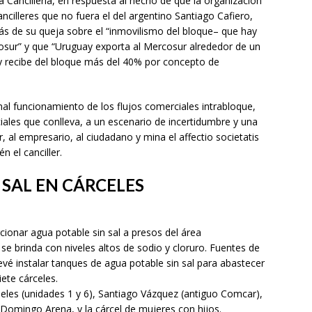
Cancillería, en respuesta al hecho de que la organización
ancilleres que no fuera el del argentino Santiago Cafiero,
s de su queja sobre el “inmovilismo del bloque– que hay
cosur” y que “Uruguay exporta al Mercosur alrededor de un
 recibe del bloque más del 40% por concepto de
mal funcionamiento de los flujos comerciales intrabloque,
ales que conlleva, a un escenario de incertidumbre y una
or, al empresario, al ciudadano y mina el affectio societatis
n el canciller.
SAL EN CÁRCELES
rcionar agua potable sin sal a presos del área
e brinda con niveles altos de sodio y cloruro. Fuentes de
vé instalar tanques de agua potable sin sal para abastecer
ete cárceles.
ieles (unidades 1 y 6), Santiago Vázquez (antiguo Comcar),
, Domingo Arena, y la cárcel de mujeres con hijos.