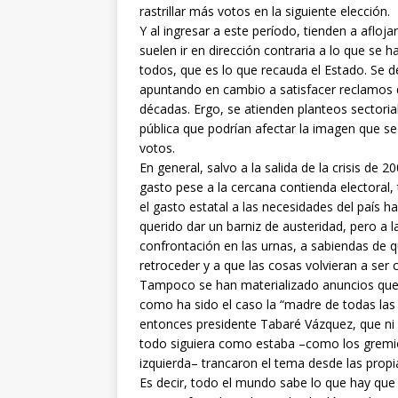
rastrillar más votos en la siguiente elección.
Y al ingresar a este período, tienden a aflo
suelen ir en dirección contraria a lo que se 
todos, que es lo que recauda el Estado. Se 
apuntando en cambio a satisfacer reclamos
décadas. Ergo, se atienden planteos sectorial
pública que podrían afectar la imagen que se
votos.
En general, salvo a la salida de la crisis de 
gasto pese a la cercana contienda electora
el gasto estatal a las necesidades del país
querido dar un barniz de austeridad, pero a l
confrontación en las urnas, a sabiendas de 
retroceder y a que las cosas volvieran a ser
Tampoco se han materializado anuncios que
como ha sido el caso la “madre de todas la
entonces presidente Tabaré Vázquez, que ni s
todo siguiera como estaba –como los gremios
izquierda– trancaron el tema desde las propia
Es decir, todo el mundo sabe lo que hay que