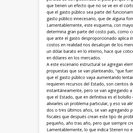
que tienen un efecto que no se ve en el cor
que el gasto público sea parte del funcionam
gasto público innecesario, que de alguna for
Lamentablemente, este esquema, con mayor
determina gran parte del costo país, como co
que ante el gasto desproporcionado aplica im
costos en realidad nos desalojan de los mer
un dólar barato en lo interno, hace que coti
en dólares en los mercados.
A este escenario estructural se agregan ele
propuestas que se van planteando, “que fue
que el gasto público vaya aumentando lentam
requieren recursos del Estado, son cientos d
instantáneamente, pero se van agregando a 
que el Estado, que en definitiva es el bolsill
aliviarles un problema particular, y eso va a
dos o tres últimos años, se van agregando p
fiscales que después crean este tipo de pro
pequeño, año tras año, pero que siempre cre
Lamentablemente, lo que indica Steneri no 