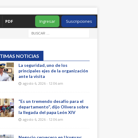
PDF
Ingresar
Suscripciones
TIMAS NOTICIAS
La seguridad, uno de los
principales ejes de la organización
ante la visita
agosto 6, 2026 - 12:06 am
“Es un tremendo desafío para el
departamento”, dijo Olivera sobre
la llegada del papa León XIV
agosto 6, 2026 - 12:06 am
Negocio cervecero en Uruguay: