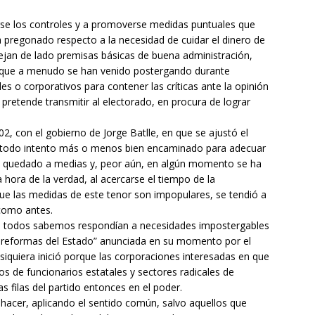
jarse los controles y a promoverse medidas puntuales que
ha pregonado respecto a la necesidad de cuidar el dinero de
dejan de lado premisas básicas de buena administración,
 que a menudo se han venido postergando durante
es o corporativos para contener las críticas ante la opinión
 pretende transmitir al electorado, en procura de lograr
2002, con el gobierno de Jorge Batlle, en que se ajustó el
l, todo intento más o menos bien encaminado para adecuar
 ha quedado a medias y, peor aún, en algún momento se ha
a hora de la verdad, al acercarse el tiempo de la
que las medidas de este tenor son impopulares, se tendió a
 como antes.
 todos sabemos respondían a necesidades impostergables
s reformas del Estado” anunciada en su momento por el
iquiera inició porque las corporaciones interesadas en que
 de funcionarios estatales y sectores radicales de
s filas del partido entonces en el poder.
 hacer, aplicando el sentido común, salvo aquellos que