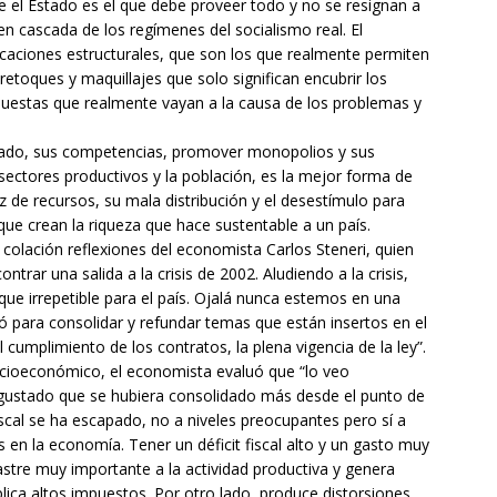
e el Estado es el que debe proveer todo y no se resignan a
 en cascada de los regímenes del socialismo real. El
icaciones estructurales, que son los que realmente permiten
 retoques y maquillajes que solo significan encubrir los
spuestas que realmente vayan a la causa de los problemas y
 Estado, sus competencias, promover monopolios y sus
 sectores productivos y la población, es la mejor forma de
z de recursos, su mala distribución y el desestímulo para
ue crean la riqueza que hace sustentable a un país.
colación reflexiones del economista Carlos Steneri, quien
trar una salida a la crisis de 2002. Aludiendo a la crisis,
que irrepetible para el país. Ojalá nunca estemos en una
ió para consolidar y refundar temas que están insertos en el
umplimiento de los contratos, la plena vigencia de la ley”.
socioeconómico, el economista evaluó que “lo veo
gustado que se hubiera consolidado más desde el punto de
iscal se ha escapado, no a niveles preocupantes pero sí a
 en la economía. Tener un déficit fiscal alto y un gasto muy
stre muy importante a la actividad productiva y genera
plica altos impuestos. Por otro lado, produce distorsiones