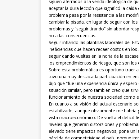
siguen aferrados a la venda ideológica de qu
aceptar la dura lección que significó la caída
problema pasa por la resistencia a las modif
cambiar la pisada, en lugar de seguir con los
problemas y “seguir tirando” sin abordar re
no a las consecuencias.
Seguir inflando las plantillas laborales del
ineficiencias que hacen recaer costos en los
seguir dando vueltas en la noria de la escase
los emprendimientos de riesgo, que son los q
Sobre esta problemática es oportuno traer a 
tuvo una muy destacada participación en encon
dijo que “fue una experiencia única y espero 
situación similar, pero también creo que sirv
funcionamiento de nuestra sociedad como el c
En cuanto a su visión del actual escenario 
estabilizado, aunque obviamente me habría 
vista macroeconómico. De vuelta el déficit f
niveles que generan distorsiones y problemas
elevado tiene impactos negativos, pone un la
pérdida de competitividad al país, porque im