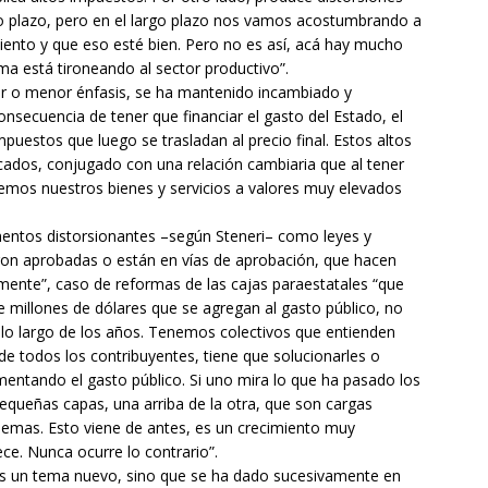
to plazo, pero en el largo plazo nos vamos acostumbrando a
iento y que eso esté bien. Pero no es así, acá hay mucho
ma está tironeando al sector productivo”.
 o menor énfasis, se ha mantenido incambiado y
nsecuencia de tener que financiar el gasto del Estado, el
puestos que luego se trasladan al precio final. Estos altos
cados, conjugado con una relación cambiaria que al tener
cemos nuestros bienes y servicios a valores muy elevados
mentos distorsionantes –según Steneri– como leyes y
ron aprobadas o están en vías de aprobación, que hacen
ente”, caso de reformas de las cajas paraestatales “que
e millones de dólares que se agregan al gasto público, no
lo largo de los años. Tenemos colectivos que entienden
o de todos los contribuyentes, tiene que solucionarles o
limentando el gasto público. Si uno mira lo que ha pasado los
equeñas capas, una arriba de la otra, que son cargas
blemas. Esto viene de antes, es un crecimiento muy
ce. Nunca ocurre lo contrario”.
es un tema nuevo, sino que se ha dado sucesivamente en