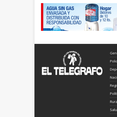
Gen
Poli
Dep
Nac
Reg
Polít
Rura
Sal