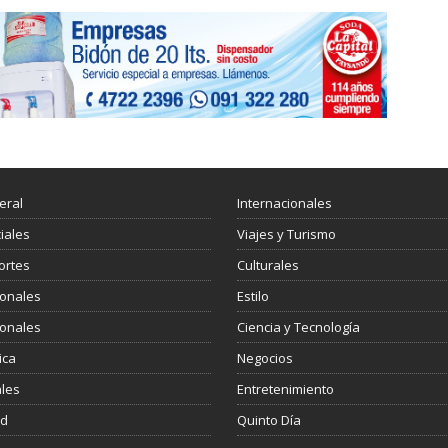
eral
Internacionales
ciales
Viajes y Turismo
ortes
Culturales
ionales
Estilo
ionales
Ciencia y Tecnología
ica
Negocios
les
Entretenimiento
ud
Quinto Día