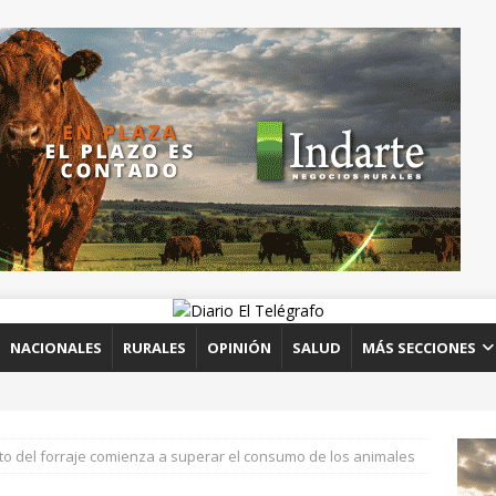
NACIONALES
RURALES
OPINIÓN
SALUD
MÁS SECCIONES
to del forraje comienza a superar el consumo de los animales