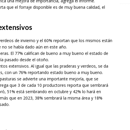
ifica una mejora de importancia, agrega el informe.
ta que el forraje disponible es de muy buena calidad, el
extensivos
verdeos de invierno y el 60% reportan que los mismos están
 no se había dado aún en este año.
deras. El 77% califican de bueno a muy bueno el estado de
bía pasado desde el otoño.
os extensivos. Al igual que las praderas y verdeos, se da
tos, con un 76% reportando estado bueno a muy bueno.
pasturas se advierte una importante mejoría, que se
agrega que 3 de cada 10 productores reporta que sembrará
bró, 51% está sembrando en octubre y 42% lo hará en
 más que en 2023, 38% sembrará la misma área y 18%
sado.