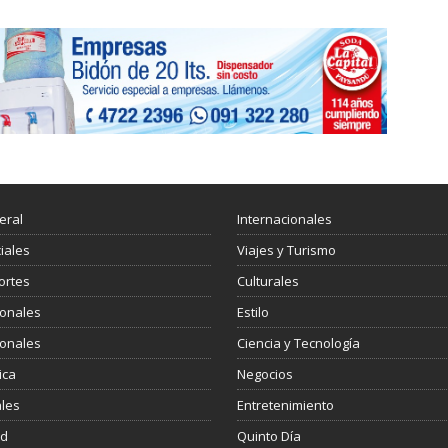
eral
Internacionales
ciales
Viajes y Turismo
ortes
Culturales
ionales
Estilo
ionales
Ciencia y Tecnología
ica
Negocios
les
Entretenimiento
ud
Quinto Día