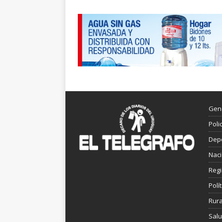
Gen
Poli
Dep
Nac
Reg
Polít
Rura
Sal