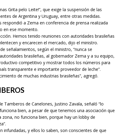
s Grita pelo Leite!”, que exige la suspensión de las
ientes de Argentina y Uruguay, entre otras medidas.
 respondió a Zema en conferencia de prensa realizada
ndo en ese momento.
ción. Hemos tenido reuniones con autoridades brasileñas
lentecen y encarecen el mercado, dijo el ministro.
de señalamientos, según el ministro, “nunca se
utoridades brasileñas, al gobernador Zema y a su equipo,
roductivo competitivo y mostrar todos los números para
ís transparente e importante proveedor de leche”.
imiento de muchas industrias brasileñas”, agregó.
MBEROS
 de Tamberos de Canelones, Justino Zavala, señaló “lo
funciona bien, a pesar de que tenemos una asociación que
a zona, no funciona bien, porque hay un lobby de
za”.
n infundadas, y ellos lo saben, son conscientes de que