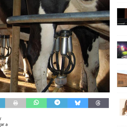
y
gar a