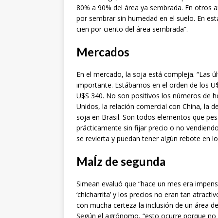
80% a 90% del área ya sembrada. En otros 
por sembrar sin humedad en el suelo. En esta
cien por ciento del área sembrada”.
Mercados
En el mercado, la soja está compleja. “Las ú
importante. Estábamos en el orden de los U$
U$S 340. No son positivos los números de ho
Unidos, la relación comercial con China, la d
soja en Brasil. Son todos elementos que pes
prácticamente sin fijar precio o no vendiend
se revierta y puedan tener algún rebote en lo
MaÍz de segunda
Simean evaluó que “hace un mes era impens
‘chicharrita’ y los precios no eran tan atra
con mucha certeza la inclusión de un área d
Según el agrónomo, “esto ocurre porque no ha