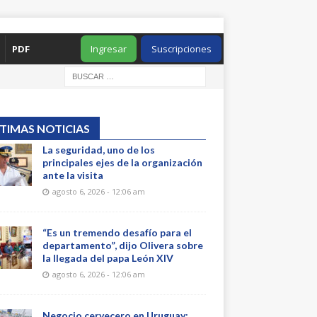
PDF
Ingresar
Suscripciones
TIMAS NOTICIAS
La seguridad, uno de los
principales ejes de la organización
ante la visita
agosto 6, 2026 - 12:06 am
“Es un tremendo desafío para el
departamento”, dijo Olivera sobre
la llegada del papa León XIV
agosto 6, 2026 - 12:06 am
Negocio cervecero en Uruguay: