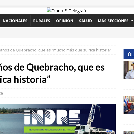
NACIONALES
RURALES
OPINIÓN
SALUD
MÁS SECCIONES
ños de Quebracho, que es “mucho más que su rica historia”
ÚL
s de Quebracho, que es
ca historia”
ca