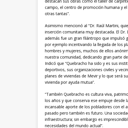
destacan sus obras como el taller de carpint
campo, el centro de promoción humana y el en
otras tantas”.
Asimismo mencionó al “Dr. Raúl Martini, quien
inserción comunitaria muy destacada. El Dr. D
además fue un gran filántropo que impulsó g
por ejemplo incentivando la llegada de los p
hombres y mujeres, muchos de ellos anónimo
nuestra comunidad, dedicando gran parte de
Indicó que “Quebracho ha sido y es sus instit
deportivos, sus organizaciones civiles y vecin
planes de viviendas de Mevir y lo que será s
vivienda por ayuda mutua”.
“También Quebracho es cultura viva, patrimo
los años y que conserva ese empuje desde la 
incansable aporte de los pobladores con el 
pasado pero también es futuro. Una sociedad
infraestructura; sin embargo es imprescindib
necesidades del mundo actual”.