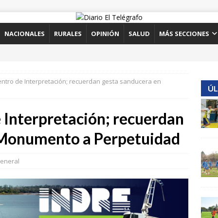
NACIONALES
RURALES
OPINIÓN
SALUD
MÁS SECCIONES
ntro de Interpretación; recuerdan gesta sanducera en
ÚL
 Interpretación; recuerdan
 Monumento a Perpetuidad
eneral