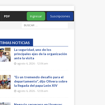
PDF
Ingresar
Suscripciones
TIMAS NOTICIAS
La seguridad, uno de los
principales ejes de la organización
ante la visita
agosto 6, 2026 - 12:06 am
“Es un tremendo desafío para el
departamento”, dijo Olivera sobre
la llegada del papa León XIV
agosto 6, 2026 - 12:06 am
Negocio cervecero en Uruguay: