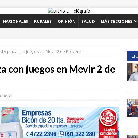
NACIONALES
RURALES
OPINIÓN
SALUD
MÁS SECCIONES
ed y plaza con juegos en Mevir 2 de Porvenir
ÚL
za con juegos en Mevir 2 de
eneral