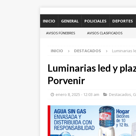
INICIO
GENERAL
POLICIALES
DEPORTES
AVISOS FÚNEBRES
AVISOS CLASIFICADOS
INICIO
DESTACADOS
Luminarias l
Luminarias led y pla
Porvenir
enero 8, 2025 - 12:03 am
Destacados
,
G