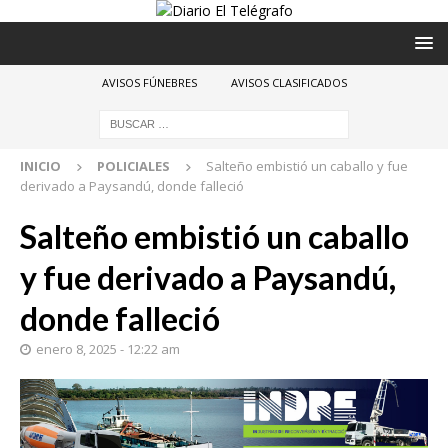
AVISOS FÚNEBRES
AVISOS CLASIFICADOS
INICIO
POLICIALES
Salteño embistió un caballo y fue
derivado a Paysandú, donde falleció
Salteño embistió un caballo
y fue derivado a Paysandú,
donde falleció
enero 8, 2025 - 12:22 am